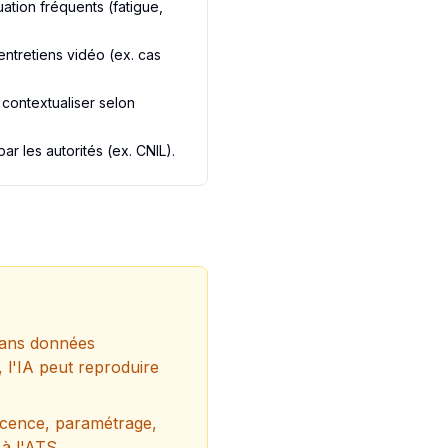
uation fréquents (fatigue,
entretiens vidéo (ex. cas
contextualiser selon
r les autorités (ex.
CNIL
).
 sans données
, l'IA peut reproduire
(licence, paramétrage,
 à l'ATS.