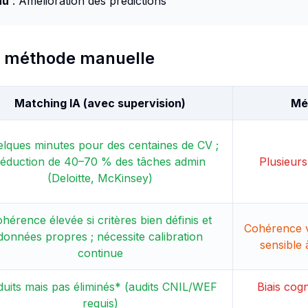
nu
: Amélioration des prédictions
vs méthode manuelle
Matching IA (avec supervision)
Mé
lques minutes pour des centaines de CV ;
réduction de 40–70 % des tâches admin
Plusieur
(Deloitte, McKinsey)
hérence élevée si critères bien définis et
Cohérence v
données propres ; nécessite calibration
sensible à
continue
uits mais pas éliminés* (audits CNIL/WEF
Biais cogn
requis)