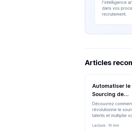
l'intelligence art
dans vos proc
recrutement.
Articles rec
Automatiser le
Sourcing de
Candidats avec
Découvrez comment 
révolutionne le sour
talents et multiplie v
résultats.
Lecture :
10 min