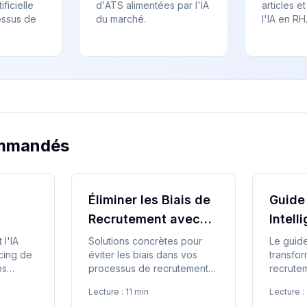
ificielle
d'ATS alimentées par l'IA
articles e
essus de
du marché.
l'IA en RH
ommandés
Éliminer les Biais de
Guide
Recrutement avec
Intell
 l'IA
l'IA
Artific
l'IA
Solutions concrètes pour
Le guid
cing de
éviter les biais dans vos
transfor
os
processus de recrutement
recrute
IA.
l'intellig
Lecture :
11 min
Lecture :