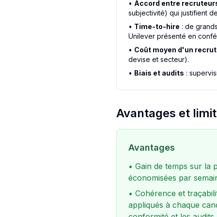
•
Accord entre recruteur
subjectivité) qui justifient d
•
Time-to-hire
: de grands
Unilever présenté en conf
•
Coût moyen d'un recru
devise et secteur).
•
Biais et audits
: supervi
Avantages et limi
Avantages
• Gain de temps sur la 
économisées par semain
• Cohérence et traçabili
appliqués à chaque candi
conformité et les audits.