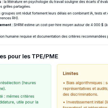
s
: la littérature en psychologie du travail souligne des écarts d'éval
es grilles partagées.
 groupes ont réduit fortement leurs délais en combinant IA, tests et 
érences RH).
tement
: SHRM estime un cost-per-hire moyen autour de 4 000 $ (à 
sion humaine requise et documentation des critères recommandées pa
tes pour les TPE/PME
Limites
présélection (heures
• Biais algorithmiques :
e).
représentatives et audits
des discriminations.
té : mêmes critères
dature, utile pour la
• Investissement initial 
formation) et intégration