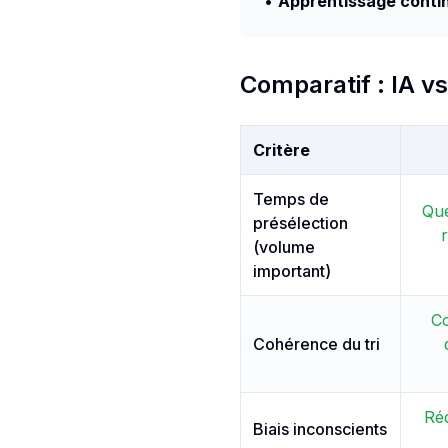
•
Apprentissage conti
Comparatif : IA 
Critère
Temps de
Que
présélection
(volume
important)
Co
Cohérence du tri
Réd
Biais inconscients