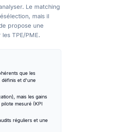
analyser. Le matching
ésélection, mais il
uide propose une
r les TPE/PME.
ohérents que les
définis et d'une
cation), mais les gains
n pilote mesuré (KPI
dits réguliers et une