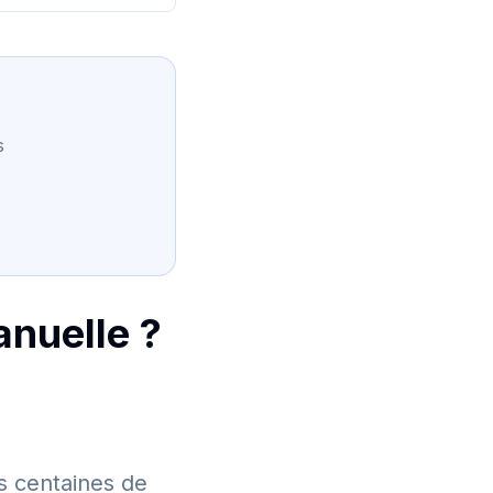
s
anuelle ?
s centaines de